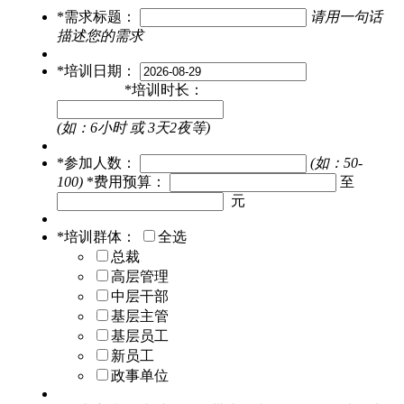
*
需求标题：
请用一句话
描述您的需求
*
培训日期：
*
培训时长：
(如：6小时 或 3天2夜等)
*
参加人数：
(如：50-
100)
*
费用预算：
至
元
*
培训群体：
全选
总裁
高层管理
中层干部
基层主管
基层员工
新员工
政事单位