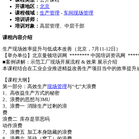
开课地区：
北京
课程领域：
生产管理
-
车间现场管理
培训讲师：
培训对象：
高层管理、中层干部
课程内容介绍
生产现场效率提升与低成本改善（北京，7月11-12日）
【举办单位】北京曼顿培训网 ******** 中国培训资讯网 ******
■案例讲解：示范工厂现场开展流程 & 效果 展示介绍
本课程结合在工业企业推进精益改善生产项目当中的效率提升
【课程大纲】
第一部分：高效生产
现场管理
与“七”大浪费
1、高收益生产方式的秘密
2、浪费的思想与3MU
3、浪费一 消除生产过剩的浪
费
浪费二 库存是罪恶吗
动作浪费
7、浪费五 加工本身隐藏的浪费
8、浪费六 等待（窝工）的浪费