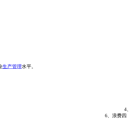
业
生产管理
水平。
4、
品的浪费 6、浪费四