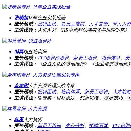
张晓如
15年企业实战经验
擅长领域：
招聘面试
、
新员工培训
、
人才管理
、
非人力资
主讲课程：
人资系列 《HR全流程法律实务与风险防范》 《
邹莫
职业培训师
擅长领域：
TTT培训师培训
、
新员工培训
、
培训体系
、
员
主讲课程：
《企业文化的落地推行》 《企业培训落地规划》
余志刚
人力资源管理实战专家
擅长领域：
招聘面试
、
培训体系
、
新员工培训
、
人才战略
主讲课程：
管理类：目标设定，创新思维， 教练技巧，有效
林恩
人力资源
擅长领域：
新员工培训
、
岗位分析
、
招聘面试
、
TTT培