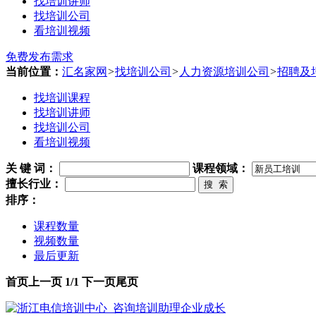
找培训讲师
找培训公司
看培训视频
免费发布需求
当前位置：
汇名家网
>
找培训公司
>
人力资源培训公司
>
招聘及
找培训课程
找培训讲师
找培训公司
看培训视频
关 键 词
：
课程领域：
擅长行业：
搜 索
排序：
课程数量
视频数量
最后更新
首页
上一页
1/1
下一页
尾页