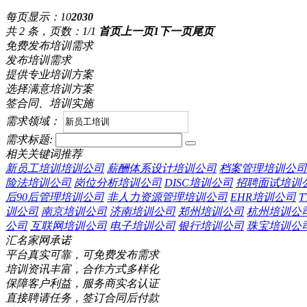
每页显示：
10
20
30
共 2 条，页数：1/1
首页
上一页
1
下一页
尾页
免费发布培训需求
发布培训需求
提供专业培训方案
选择满意培训方案
签合同、培训实施
需求领域：
需求标题:
相关关键词推荐
新员工培训培训公司
薪酬体系设计培训公司
档案管理培训公司
险法培训公司
岗位分析培训公司
DISC培训公司
招聘面试培训
后90后管理培训公司
非人力资源管理培训公司
EHR培训公司
训公司
南京培训公司
济南培训公司
郑州培训公司
杭州培训公
公司
互联网培训公司
电子培训公司
银行培训公司
珠宝培训公
汇名家网承诺
平台真实可靠，可免费发布需求
培训资讯丰富，合作方式多样化
保障客户利益，服务商实名认证
直接聘请任务，签订合同后付款