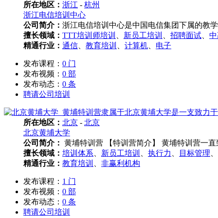
所在地区：
浙江
-
杭州
浙江电信培训中心
公司简介：
浙江电信培训中心是中国电信集团下属的教学
擅长领域：
TTT培训师培训
、
新员工培训
、
招聘面试
、
中
精通行业：
通信
、
教育培训
、
计算机
、
电子
发布课程：
0 门
发布视频：
0 部
发布动态：
0 条
聘请公司培训
所在地区：
北京
-
北京
北京黄埔大学
公司简介：
黄埔特训营 【特训营简介】 黄埔特训营一直
擅长领域：
培训体系
、
新员工培训
、
执行力
、
目标管理
、
精通行业：
教育培训
、
非赢利机构
发布课程：
1 门
发布视频：
0 部
发布动态：
0 条
聘请公司培训