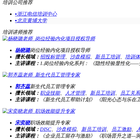
培训公司推荐
▪
浙江电信培训中心
▪
北京黄埔大学
培训讲师推荐
杨晓璐
岗位经验内化项目授权导师
擅长领域：
招投标管理
、
沙盘模拟
、
新员工培训
、
培训体
主讲课程：
1.岗位经验内化系列： 《隐性经验显性化——企
郭齐蕊
新生代员工管理专家
擅长领域：
职业技能
、
人才管理
、
新员工培训
、
员工关系
主讲课程：
《新生代员工帮助计划》 《阳光心态与乐在工作》
宋奕晓
职场效能提升专家
擅长领域：
DISC
、
沙盘模拟
、
新员工培训
、
员工激励
、
主讲课程：
《企业员工留存与激励》 《职场晋升之道—洞见