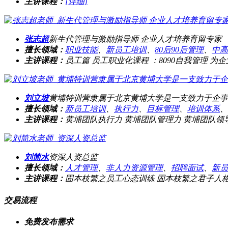
主讲课程：
[详细]
张志超
新生代管理与激励指导师 企业人才培养育留专家
擅长领域：
职业技能
、
新员工培训
、
80后90后管理
、
中高
主讲课程：
员工篇 员工职业化课程 ：8090自我管理 为企
刘立坡
黄埔特训营隶属于北京黄埔大学是一支致力于企事
擅长领域：
新员工培训
、
执行力
、
目标管理
、
培训体系
、
主讲课程：
黄埔团队执行力 黄埔团队管理力 黄埔团队领
刘简水
资深人资总监
擅长领域：
人才管理
、
非人力资源管理
、
招聘面试
、
新员
主讲课程：
固本枝繁之员工心态训练 固本枝繁之君子人格 
交易流程
免费发布需求