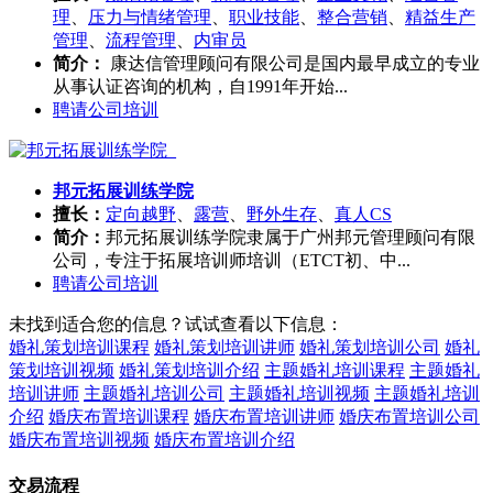
理
、
压力与情绪管理
、
职业技能
、
整合营销
、
精益生产
管理
、
流程管理
、
内审员
简介：
康达信管理顾问有限公司是国内最早成立的专业
从事认证咨询的机构，自1991年开始...
聘请公司培训
邦元拓展训练学院
擅长：
定向越野
、
露营
、
野外生存
、
真人CS
简介：
邦元拓展训练学院隶属于广州邦元管理顾问有限
公司，专注于拓展培训师培训（ETCT初、中...
聘请公司培训
未找到适合您的信息？试试查看以下信息：
婚礼策划培训课程
婚礼策划培训讲师
婚礼策划培训公司
婚礼
策划培训视频
婚礼策划培训介绍
主题婚礼培训课程
主题婚礼
培训讲师
主题婚礼培训公司
主题婚礼培训视频
主题婚礼培训
介绍
婚庆布置培训课程
婚庆布置培训讲师
婚庆布置培训公司
婚庆布置培训视频
婚庆布置培训介绍
交易流程