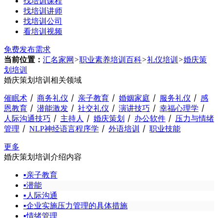
找培训课程
找培训讲师
找培训公司
看培训视频
免费发布需求
当前位置：
汇名家网
>
职业素养培训百科
>
礼仪培训
>
婚庆策
划培训
婚庆策划培训相关领域
催眠术
丨
商务礼仪
丨
亲子教育
丨
婚姻家庭
丨
服务礼仪
丨
感
恩教育
丨
潜能激发
丨
社交礼仪
丨
演讲技巧
丨
幸福心理学
丨
人际沟通技巧
丨
主持人
丨
婚庆策划
丨
办公软件
丨
压力与情绪
管理
丨
NLP神经语言程序学
丨
外语培训
丨
职业技能
更多
婚庆策划培训介绍内容
▪
亲子教育
▪
潜能
▪
人际沟通
▪
企业实施压力管理的具体措施
▪
情绪管理