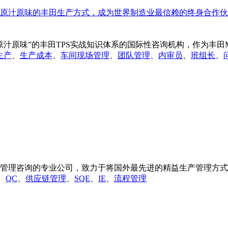
汁原味”的丰田TPS实战知识体系的国际性咨询机构，作为丰田MI
生产
、
生产成本
、
车间现场管理
、
团队管理
、
内审员
、
班组长
、
管理咨询的专业公司，致力于将国外最先进的精益生产管理方式带
、
QC
、
供应链管理
、
SQE
、
IE
、
流程管理