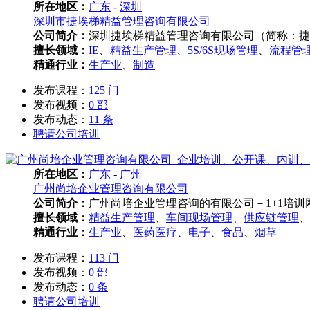
所在地区：
广东
-
深圳
深圳市捷埃梯精益管理咨询有限公司
公司简介：
深圳捷埃梯精益管理咨询有限公司（简称：捷埃
擅长领域：
IE
、
精益生产管理
、
5S/6S现场管理
、
流程管
精通行业：
生产业
、
制造
发布课程：
125 门
发布视频：
0 部
发布动态：
11 条
聘请公司培训
所在地区：
广东
-
广州
广州尚培企业管理咨询有限公司
公司简介：
广州尚培企业管理咨询的有限公司－1+1培训
擅长领域：
精益生产管理
、
车间现场管理
、
供应链管理
、
精通行业：
生产业
、
医药医疗
、
电子
、
食品
、
烟草
发布课程：
113 门
发布视频：
0 部
发布动态：
0 条
聘请公司培训