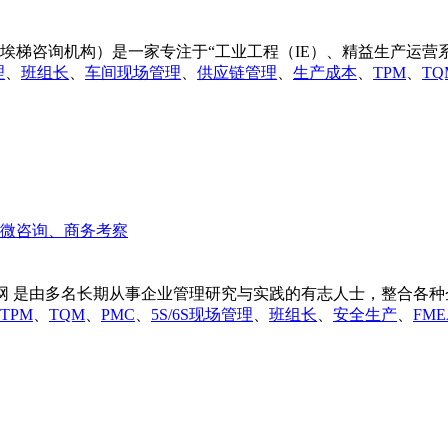
梯咨询机构）是一家专注于“工业工程（IE）、精益生产运营系统
理
、
班组长
、
车间现场管理
、
供应链管理
、
生产成本
、
TPM
、
TQ
网 是由多名长期从事企业管理研究与实践的有志人士，整合各种企
TPM
、
TQM
、
PMC
、
5S/6S现场管理
、
班组长
、
安全生产
、
FME