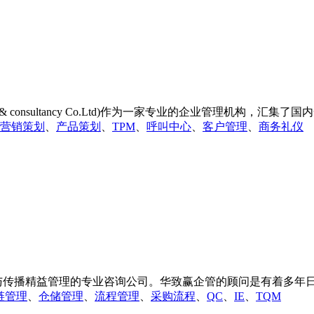
dmin & consultancy Co.Ltd)作为一家专业的企业管理机构，汇集
营销策划
、
产品策划
、
TPM
、
呼叫中心
、
客户管理
、
商务礼仪
播精益管理的专业咨询公司。华致赢企管的顾问是有着多年日资
链管理
、
仓储管理
、
流程管理
、
采购流程
、
QC
、
IE
、
TQM