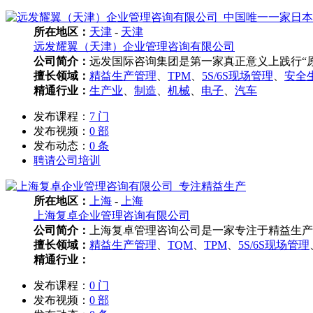
所在地区：
天津
-
天津
远发耀翼（天津）企业管理咨询有限公司
公司简介：
远发国际咨询集团是第一家真正意义上践行“原
擅长领域：
精益生产管理
、
TPM
、
5S/6S现场管理
、
安全
精通行业：
生产业
、
制造
、
机械
、
电子
、
汽车
发布课程：
7 门
发布视频：
0 部
发布动态：
0 条
聘请公司培训
所在地区：
上海
-
上海
上海复卓企业管理咨询有限公司
公司简介：
上海复卓管理咨询公司是一家专注于精益生产
擅长领域：
精益生产管理
、
TQM
、
TPM
、
5S/6S现场管理
精通行业：
发布课程：
0 门
发布视频：
0 部