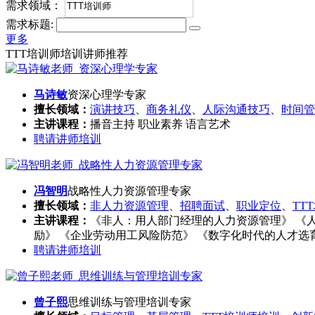
需求领域：
需求标题:
更多
TTT培训师培训讲师推荐
马诗敏
资深心理学专家
擅长领域：
演讲技巧
、
商务礼仪
、
人际沟通技巧
、
时间管
主讲课程：
播音主持 职业素养 语言艺术
聘请讲师培训
冯智明
战略性人力资源管理专家
擅长领域：
非人力资源管理
、
招聘面试
、
职业定位
、
TT
主讲课程：
《非人：用人部门经理的人力资源管理》 《人
励》 《企业劳动用工风险防范》 《数字化时代的人才选
聘请讲师培训
曾子熙
思维训练与管理培训专家