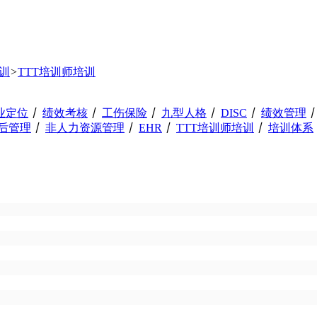
训
>
TTT培训师培训
业定位
丨
绩效考核
丨
工伤保险
丨
九型人格
丨
DISC
丨
绩效管理
0后管理
丨
非人力资源管理
丨
EHR
丨
TTT培训师培训
丨
培训体系