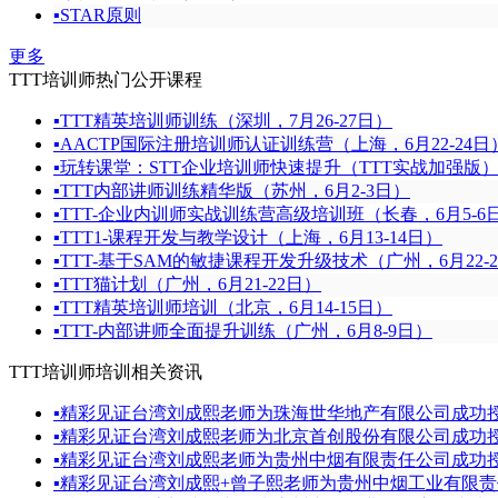
▪
STAR原则
更多
TTT培训师热门公开课程
▪
TTT精英培训师训练（深圳，7月26-27日）
▪
AACTP国际注册培训师认证训练营（上海，6月22-24日
▪
玩转课堂：STT企业培训师快速提升（TTT实战加强版）（
▪
TTT内部讲师训练精华版（苏州，6月2-3日）
▪
TTT-企业内训师实战训练营高级培训班（长春，6月5-6
▪
TTT1-课程开发与教学设计（上海，6月13-14日）
▪
TTT-基于SAM的敏捷课程开发升级技术（广州，6月22-
▪
TTT猫计划（广州，6月21-22日）
▪
TTT精英培训师培训（北京，6月14-15日）
▪
TTT-内部讲师全面提升训练（广州，6月8-9日）
TTT培训师培训相关资讯
▪
精彩见证台湾刘成熙老师为珠海世华地产有限公司成功授
▪
精彩见证台湾刘成熙老师为北京首创股份有限公司成功
▪
精彩见证台湾刘成熙老师为贵州中烟有限责任公司成功
▪
精彩见证台湾刘成熙+曾子熙老师为贵州中烟工业有限