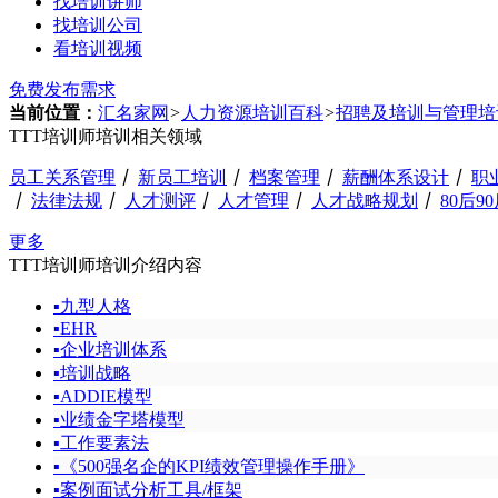
找培训讲师
找培训公司
看培训视频
免费发布需求
当前位置：
汇名家网
>
人力资源培训百科
>
招聘及培训与管理培
TTT培训师培训相关领域
员工关系管理
丨
新员工培训
丨
档案管理
丨
薪酬体系设计
丨
职
丨
法律法规
丨
人才测评
丨
人才管理
丨
人才战略规划
丨
80后9
更多
TTT培训师培训介绍内容
▪
九型人格
▪
EHR
▪
企业培训体系
▪
培训战略
▪
ADDIE模型
▪
业绩金字塔模型
▪
工作要素法
▪
《500强名企的KPI绩效管理操作手册》
▪
案例面试分析工具/框架