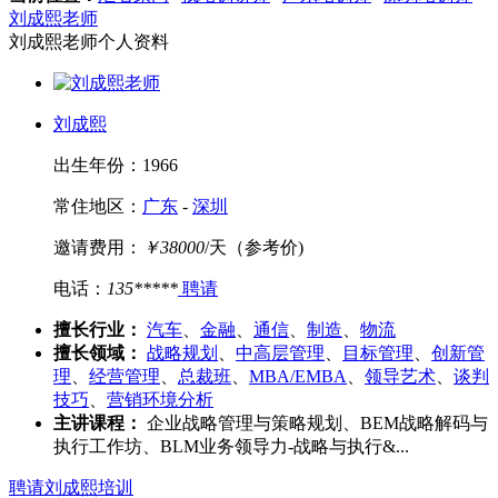
刘成熙老师
刘成熙老师个人资料
刘成熙
出生年份：1966
常住地区：
广东
-
深圳
邀请费用：
￥38000
/天（参考价)
电话：
135*****
聘请
擅长行业：
汽车
、
金融
、
通信
、
制造
、
物流
擅长领域：
战略规划
、
中高层管理
、
目标管理
、
创新管
理
、
经营管理
、
总裁班
、
MBA/EMBA
、
领导艺术
、
谈判
技巧
、
营销环境分析
主讲课程：
企业战略管理与策略规划、BEM战略解码与
执行工作坊、BLM业务领导力-战略与执行&...
聘请刘成熙培训