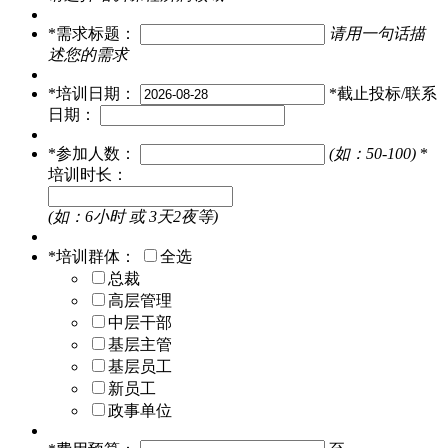
*
需求标题：
请用一句话描
述您的需求
*
培训日期：
*
截止投标/联系
日期：
*
参加人数：
(如：50-100)
*
培训时长：
(如：6小时 或 3天2夜等)
*
培训群体：
全选
总裁
高层管理
中层干部
基层主管
基层员工
新员工
政事单位