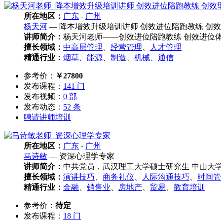
所在地区：
广东
-
广州
杨天河
— 降本增效升级培训讲师 创效进位陪跑教练 创
讲师简介：
杨天河老师——创效进位陪跑教练 创效进位体
擅长领域：
中高层管理
、
经营管理
、
人才管理
精通行业：
烟草
、
能源
、
制造
、
机械
、
通信
参考价：
￥27800
发布课程：
141 门
发布视频：
0 部
发布动态：
52 条
聘请讲师培训
所在地区：
广东
-
广州
马诗敏
— 资深心理学专家
讲师简介：
中共党员，武汉理工大学硕士研究生 中山大学MB
擅长领域：
演讲技巧
、
商务礼仪
、
人际沟通技巧
、
时间管
精通行业：
金融
、
销售业
、
房地产
、
贸易
、
教育培训
参考价：
待定
发布课程：
18 门