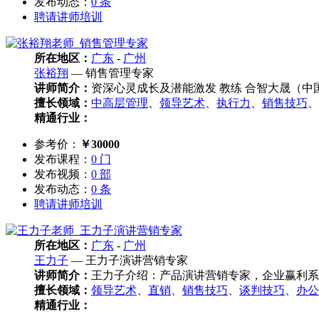
发布动态：
0 条
聘请讲师培训
所在地区：
广东
-
广州
张裕翔
— 销售管理专家
讲师简介：
资深心灵成长及潜能激发 教练 合智大晟（中国）
擅长领域：
中高层管理
、
领导艺术
、
执行力
、
销售技巧
、
精通行业：
参考价：
￥30000
发布课程：
0 门
发布视频：
0 部
发布动态：
0 条
聘请讲师培训
所在地区：
广东
-
广州
王力子
— 王力子演讲营销专家
讲师简介：
王力子介绍：产品演讲营销专家，企业赢利系统
擅长领域：
领导艺术
、
直销
、
销售技巧
、
谈判技巧
、
办公
精通行业：