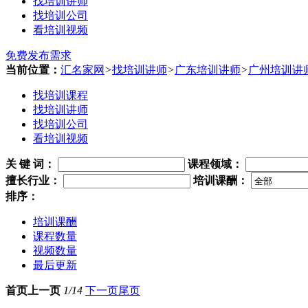
找培训讲师
找培训公司
看培训视频
免费发布需求
当前位置：
汇名家网
>
找培训讲师
>
广东培训讲师
>
广州培训讲
找培训课程
找培训讲师
找培训公司
看培训视频
关 键 词
：
课程领域：
擅长行业：
培训课酬：
排序：
培训课酬
课程数量
视频数量
最后更新
首页
上一页
1/14
下一页
尾页