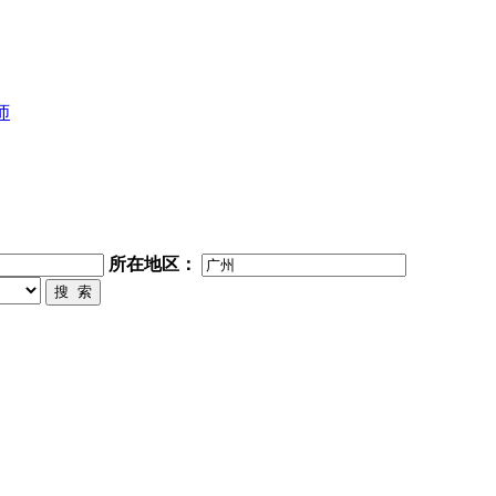
师
所在地区：
搜 索