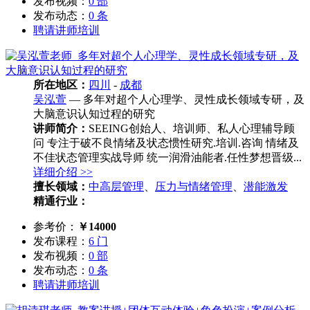
发布视频：
0 部
发布动态：
0 条
聘请讲师培训
所在地区：
四川
-
成都
吴泓萱
— 多年对超个人心理学、灵性成长领域专研，及
大脑意识认知过程的研究
讲师简介：
SEEING创始人、培训师、私人心理辅导顾
问 专注于破不良情绪及状态惯性研究.培训.咨询 情绪及
不佳状态管理实战导师 统一润滑油能者.任性梦想晋级...
详细介绍 >>
擅长领域：
中高层管理
、
压力与情绪管理
、
潜能激发
精通行业：
参考价：
￥14000
发布课程：
6 门
发布视频：
0 部
发布动态：
0 条
聘请讲师培训