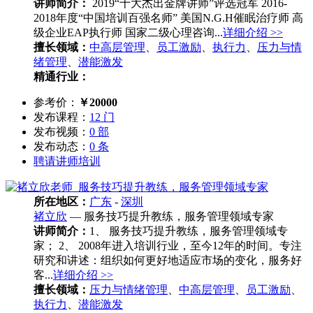
讲师简介：
2019“十大杰出金牌讲师”评选冠军 2016-
2018年度“中国培训百强名师” 美国N.G.H催眠治疗师 高
级企业EAP执行师 国家二级心理咨询...
详细介绍 >>
擅长领域：
中高层管理
、
员工激励
、
执行力
、
压力与情
绪管理
、
潜能激发
精通行业：
参考价：
￥20000
发布课程：
12 门
发布视频：
0 部
发布动态：
0 条
聘请讲师培训
所在地区：
广东
-
深圳
褚立欣
— 服务技巧提升教练，服务管理领域专家
讲师简介：
1、 服务技巧提升教练，服务管理领域专
家； 2、 2008年进入培训行业，至今12年的时间。专注
研究和讲述：组织如何更好地适应市场的变化，服务好
客...
详细介绍 >>
擅长领域：
压力与情绪管理
、
中高层管理
、
员工激励
、
执行力
、
潜能激发