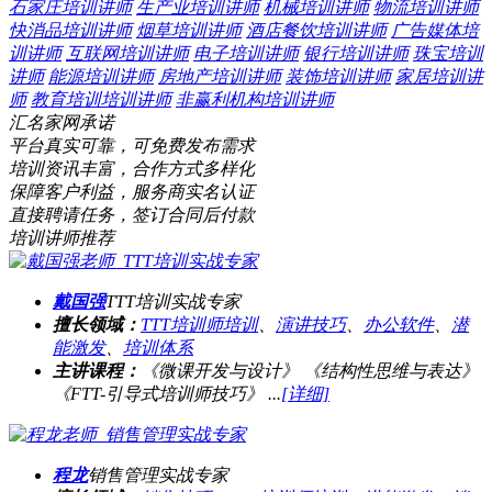
石家庄培训讲师
生产业培训讲师
机械培训讲师
物流培训讲师
快消品培训讲师
烟草培训讲师
酒店餐饮培训讲师
广告媒体培
训讲师
互联网培训讲师
电子培训讲师
银行培训讲师
珠宝培训
讲师
能源培训讲师
房地产培训讲师
装饰培训讲师
家居培训讲
师
教育培训培训讲师
非赢利机构培训讲师
汇名家网承诺
平台真实可靠，可免费发布需求
培训资讯丰富，合作方式多样化
保障客户利益，服务商实名认证
直接聘请任务，签订合同后付款
培训讲师推荐
戴国强
TTT培训实战专家
擅长领域：
TTT培训师培训
、
演讲技巧
、
办公软件
、
潜
能激发
、
培训体系
主讲课程：
《微课开发与设计》 《结构性思维与表达》
《FTT-引导式培训师技巧》 ...
[详细]
程龙
销售管理实战专家