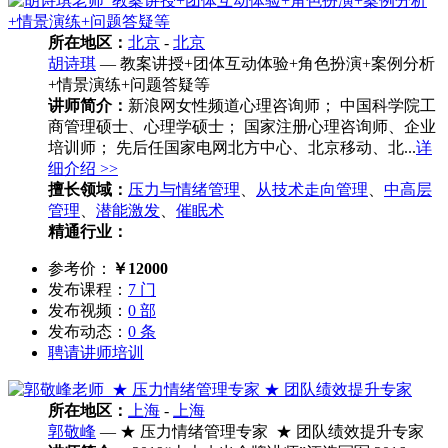
所在地区：
北京
-
北京
胡诗琪
— 教案讲授+团体互动体验+角色扮演+案例分析
+情景演练+问题答疑等
讲师简介：
新浪网女性频道心理咨询师； 中国科学院工
商管理硕士、心理学硕士； 国家注册心理咨询师、企业
培训师； 先后任国家电网北方中心、北京移动、北...
详
细介绍 >>
擅长领域：
压力与情绪管理
、
从技术走向管理
、
中高层
管理
、
潜能激发
、
催眠术
精通行业：
参考价：
￥12000
发布课程：
7 门
发布视频：
0 部
发布动态：
0 条
聘请讲师培训
所在地区：
上海
-
上海
郭敬峰
— ★ 压力情绪管理专家 ★ 团队绩效提升专家