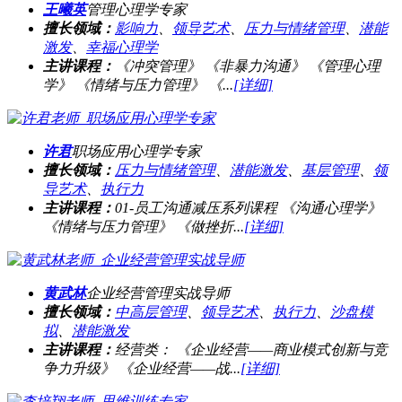
王曦英
管理心理学专家
擅长领域：
影响力
、
领导艺术
、
压力与情绪管理
、
潜能
激发
、
幸福心理学
主讲课程：
《冲突管理》 《非暴力沟通》 《管理心理
学》 《情绪与压力管理》 《...
[详细]
许君
职场应用心理学专家
擅长领域：
压力与情绪管理
、
潜能激发
、
基层管理
、
领
导艺术
、
执行力
主讲课程：
01-员工沟通减压系列课程 《沟通心理学》
《情绪与压力管理》 《做挫折...
[详细]
黄武林
企业经营管理实战导师
擅长领域：
中高层管理
、
领导艺术
、
执行力
、
沙盘模
拟
、
潜能激发
主讲课程：
经营类： 《企业经营——商业模式创新与竞
争力升级》 《企业经营——战...
[详细]