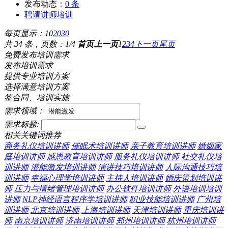
发布动态：
0 条
聘请讲师培训
每页显示：
10
20
30
共 34 条，页数：1/4
首页
上一页
1
2
3
4
下一页
尾页
免费发布培训需求
发布培训需求
提供专业培训方案
选择满意培训方案
签合同、培训实施
需求领域：
需求标题:
相关关键词推荐
商务礼仪培训讲师
催眠术培训讲师
亲子教育培训讲师
婚姻家
庭培训讲师
感恩教育培训讲师
服务礼仪培训讲师
社交礼仪培
训讲师
潜能激发培训讲师
演讲技巧培训讲师
人际沟通技巧培
训讲师
幸福心理学培训讲师
主持人培训讲师
婚庆策划培训讲
师
压力与情绪管理培训讲师
办公软件培训讲师
外语培训培训
讲师
NLP神经语言程序学培训讲师
职业技能培训讲师
广州培
训讲师
北京培训讲师
上海培训讲师
天津培训讲师
重庆培训讲
师
南京培训讲师
济南培训讲师
郑州培训讲师
杭州培训讲师