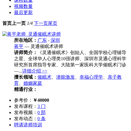
课程数量
视频数量
最后更新
首页
上一页
1/4
下一页
尾页
所在地区：
广东
-
深圳
蒋平
— 灵通催眠术讲师
讲师简介：
《灵通催眠术》创始人、全国学校心理辅导
之星、全球华人心理类10强讲师、深圳市灵通心理科学
研究所首席指导专家、大陆第一家医科大学催眠术门诊
—...
详细介绍 >>
擅长领域：
催眠术
、
潜能激发
、
幸福心理学
、
亲子教
育
、
婚姻家庭
精通行业：
参考价：
￥40000
发布课程：
3 门
发布视频：
0 部
发布动态：
0 条
聘请讲师培训