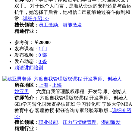
双手。 对于她个人而言，是顺从命运的安排还是与命运
抗争，她选择了后者，她相信自己能够通过奋斗做到和
常...
详细介绍 >>
擅长领域：
员工激励
、
潜能激发
精通行业：
参考价：
￥20000
发布课程：
1 门
发布视频：
0 部
发布动态：
0 条
聘请讲师培训
所在地区：
上海
-
上海
姚亚男
— 六度自我管理版权课程 开发导师、创始人
讲师简介：
六度自我管理版权课程 开发导师、创始人
6Ds学习转化国际资格认证班 学习转化师 宁波大学MBA
教育中心 客座教授 韬钰咨询专家经验萃取版...
详细介绍
>>
擅长领域：
职业技能
、
压力与情绪管理
、
潜能激发
精通行业：