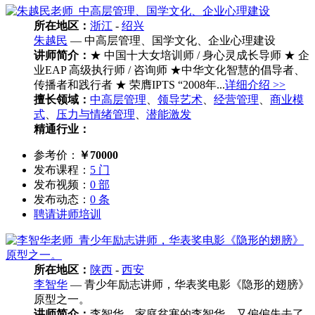
所在地区：
浙江
-
绍兴
朱越民
— 中高层管理、国学文化、企业心理建设
讲师简介：
★ 中国十大女培训师 / 身心灵成长导师 ★ 企
业EAP 高级执行师 / 咨询师 ★中华文化智慧的倡导者、
传播者和践行者 ★ 荣膺IPTS “2008年...
详细介绍 >>
擅长领域：
中高层管理
、
领导艺术
、
经营管理
、
商业模
式
、
压力与情绪管理
、
潜能激发
精通行业：
参考价：
￥70000
发布课程：
5 门
发布视频：
0 部
发布动态：
0 条
聘请讲师培训
所在地区：
陕西
-
西安
李智华
— 青少年励志讲师，华表奖电影《隐形的翅膀》
原型之一。
讲师简介：
李智华，家庭贫寒的李智华，又偏偏失去了