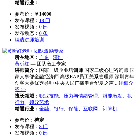
精通行业：
参考价：
￥14000
发布课程：
18 门
发布视频：
0 部
发布动态：
0 条
聘请讲师培训
所在地区：
广东
-
深圳
黄昕红
— 团队激励专家
讲师简介：
国家一级企业培训师 国家二级心理咨询师 国
家人事部金融经济师 高级EAP员工关系管理师 深圳青年
创客大赛优秀导师 中央人民广播电台华夏之声 ...
详细介
绍 >>
擅长领域：
职业技能
、
压力与情绪管理
、
潜能激发
、
执
行力
、
领导艺术
精通行业：
金融
、
银行
、
保险
、
互联网
、
计算机
参考价：
待定
发布课程：
8 门
发布视频：
0 部