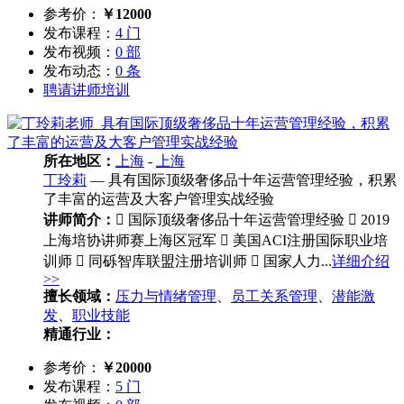
参考价：
￥12000
发布课程：
4 门
发布视频：
0 部
发布动态：
0 条
聘请讲师培训
所在地区：
上海
-
上海
丁玲莉
— 具有国际顶级奢侈品十年运营管理经验，积累
了丰富的运营及大客户管理实战经验
讲师简介：
 国际顶级奢侈品十年运营管理经验  2019
上海培协讲师赛上海区冠军  美国ACI注册国际职业培
训师  同砾智库联盟注册培训师  国家人力...
详细介绍
>>
擅长领域：
压力与情绪管理
、
员工关系管理
、
潜能激
发
、
职业技能
精通行业：
参考价：
￥20000
发布课程：
5 门