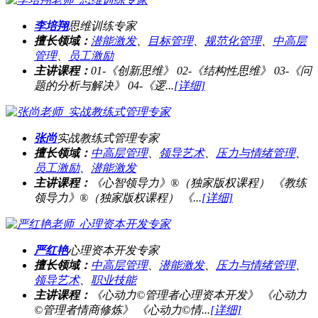
李培翔
思维训练专家
擅长领域：
潜能激发
、
目标管理
、
规范化管理
、
中高层
管理
、
员工激励
主讲课程：
01-《创新思维》 02-《结构性思维》 03-《问
题的分析与解决》 04-《逻...
[详细]
张尚
实战教练式管理专家
擅长领域：
中高层管理
、
领导艺术
、
压力与情绪管理
、
员工激励
、
潜能激发
主讲课程：
《心智领导力》®（独家版权课程） 《教练
领导力》®（独家版权课程） 《...
[详细]
严红艳
心理资本开发专家
擅长领域：
中高层管理
、
潜能激发
、
压力与情绪管理
、
领导艺术
、
职业技能
主讲课程：
《心动力©管理者心理资本开发》 《心动力
©管理者情商修炼》 《心动力©情...
[详细]