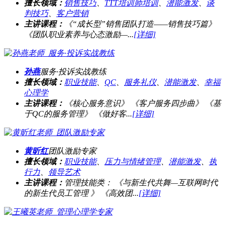
擅长领域：
销售技巧
、
TTT培训师培训
、
潜能激发
、
谈
判技巧
、
客户营销
主讲课程：
《“成长型”销售团队打造——销售技巧篇》
《团队职业素养与心态激励—...
[详细]
孙燕
服务·投诉实战教练
擅长领域：
职业技能
、
QC
、
服务礼仪
、
潜能激发
、
幸福
心理学
主讲课程：
《核心服务意识》 《客户服务四步曲》 《基
于QC的服务管理》 《做好客...
[详细]
黄昕红
团队激励专家
擅长领域：
职业技能
、
压力与情绪管理
、
潜能激发
、
执
行力
、
领导艺术
主讲课程：
管理技能类： 《与新生代共舞—互联网时代
的新生代员工管理 》 《高效团...
[详细]